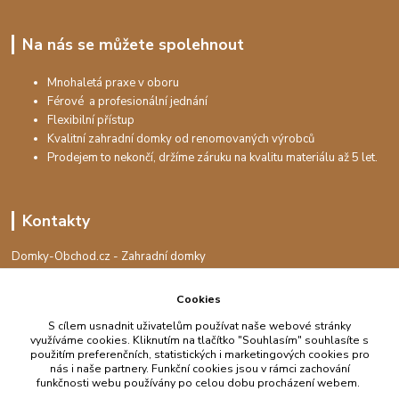
Na nás se můžete spolehnout
Mnohaletá praxe v oboru
Férové a profesionální jednání
Flexibilní přístup
Kvalitní zahradní domky od renomovaných výrobců
Prodejem to nekončí, držíme záruku na kvalitu materiálu až 5 let.
Kontakty
Domky-Obchod.cz - Zahradní domky
+420 730 501 925
(Po-Pá, 8-16 hod.)
Cookies
S cílem usnadnit uživatelům používat naše webové stránky
info@domky-obchod.cz
využíváme cookies. Kliknutím na tlačítko "Souhlasím" souhlasíte s
použitím preferenčních, statistických i marketingových cookies pro
nás i naše partnery. Funkční cookies jsou v rámci zachování
funkčnosti webu používány po celou dobu procházení webem.