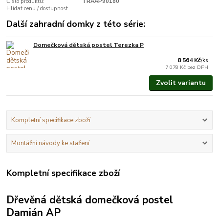
Číslo produktu:
TRAAP90180
Hlídat cenu / dostupnost
Další zahradní domky z této série:
Domečková dětská postel Terezka P
Vyrobíme do 3 týdnů.
8 564 Kč
/
ks
7 078 Kč
bez DPH
Zvolit variantu
Kompletní specifikace zboží
Montážní návody ke stažení
Kompletní specifikace zboží
Dřevěná dětská domečková postel
Damián AP