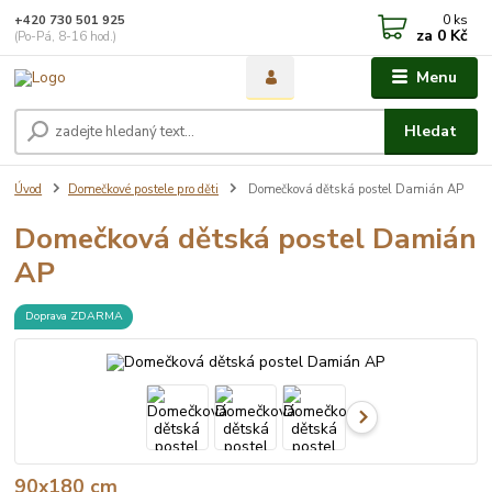
0
ks
+420 730 501 925
za
0 Kč
(Po-Pá, 8-16 hod.)
Menu
Hledat
Úvod
Domečkové postele pro děti
Domečková dětská postel Damián AP
Domečková dětská postel Damián
AP
Doprava ZDARMA
90x180 cm