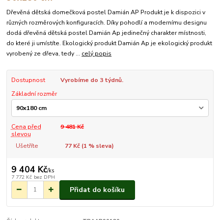
Dřevěná dětská domečková postel Damián AP Produkt je k dispozici v
různých rozměrových konfiguracích. Díky pohodlí a modernímu designu
dodá dřevěná dětská postel Damián Ap jedinečný charakter místnosti,
do které ji umístíte. Ekologický produkt Damián Ap je ekologický produkt
vyrobený ze dřeva, tedy ...
celý popis
Dostupnost
Vyrobíme do 3 týdnů.
Základní rozměr
Cena před
9 481 Kč
slevou
Ušetříte
77 Kč (
1
% sleva)
9 404 Kč
/
ks
7 772 Kč
bez DPH
Přidat do košíku