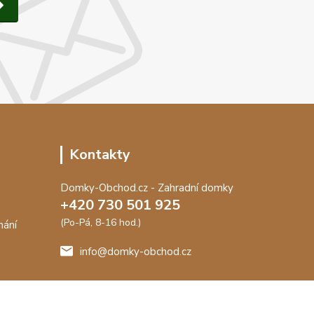
Kontakty
Domky-Obchod.cz - Zahradní domky
+420 730 501 925
(Po-Pá, 8-16 hod.)
nání
info@domky-obchod.cz
me záruku
t.