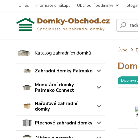
O nás
Informace o nákupu
Obchodní podmínky
Fotogal
Úvod
D
Katalog zahradních domků
Dome
Zahradní domky Palmako
Doprava
Modulární domky
Palmako Connect
Nářaďové zahradní
domky
Plechové zahradní domky