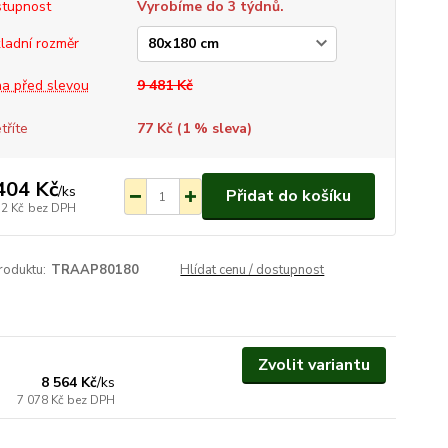
tupnost
Vyrobíme do 3 týdnů.
ladní rozměr
a před slevou
9 481 Kč
tříte
77 Kč (
1
% sleva)
404 Kč
/
ks
Přidat do košíku
72 Kč
bez DPH
roduktu:
TRAAP80180
Hlídat cenu / dostupnost
Vyrobíme do 3 týdnů.
Zvolit variantu
8 564 Kč
/
ks
7 078 Kč
bez DPH