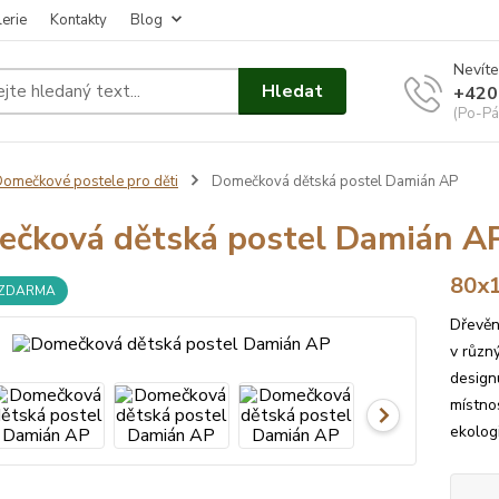
erie
Kontakty
Blog
Nevíte
Hledat
+420
(Po-Pá
omečkové postele pro děti
Domečková dětská postel Damián AP
čková dětská postel Damián A
80x
 ZDARMA
Dřevěn
v různ
design
místnos
ekolog