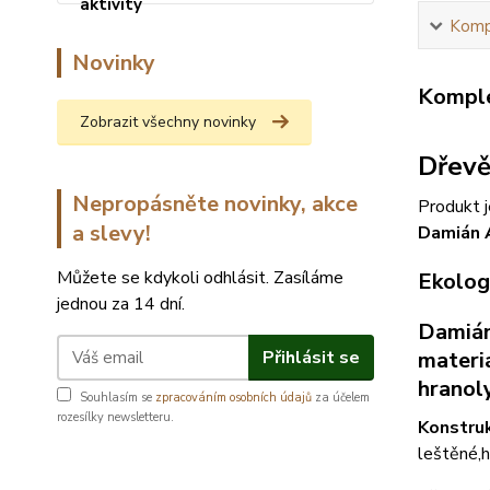
Kompl
Novinky
Komple
Zobrazit všechny novinky
Dřevě
Nepropásněte novinky, akce
Produkt j
a slevy!
Damián 
Můžete se kdykoli odhlásit. Zasíláme
Ekolog
jednou za 14 dní.
Damián
Přihlásit se
materi
hranoly
Souhlasím se
zpracováním osobních údajů
za účelem
rozesílky newsletteru.
Konstruk
leštěné,h