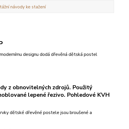
ážní návody ke stažení
P
í a modernímu designu dodá dřevěná dětská postel
dy z obnovitelných zdrojů. Použitý
ní hoblované lepené řezivo. Pohledové KVH
prvky dětské dřevěné postele jsou broušené a