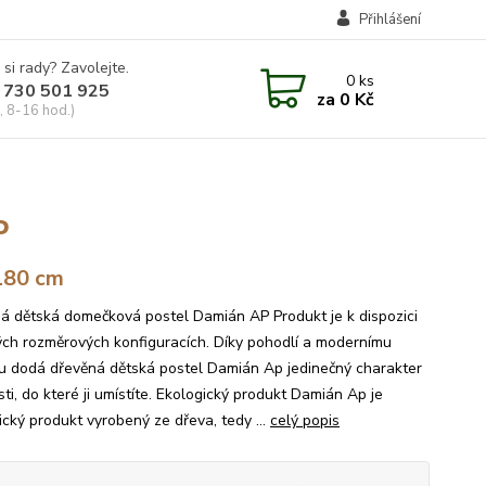
Přihlášení
 si rady? Zavolejte.
0
ks
 730 501 925
za
0 Kč
, 8-16 hod.)
P
180 cm
á dětská domečková postel Damián AP Produkt je k dispozici
ých rozměrových konfiguracích. Díky pohodlí a modernímu
u dodá dřevěná dětská postel Damián Ap jedinečný charakter
ti, do které ji umístíte. Ekologický produkt Damián Ap je
ický produkt vyrobený ze dřeva, tedy ...
celý popis