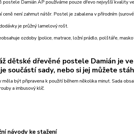
bě postele Damián AP používáme pouze dřevo nejvyšší kvality v
í ceně není zahrnut nátěr. Postel je zabalena v přírodním (surov
dodávky je průžný lamelový rošt.
obsahuje ozdoby (police, matrace, ložní prádlo, polštáře, maskot
ž dětské dřevěné postele Damián je ve
je součástí sady, nebo si jej můžete stáh
 měla být připravena k použití během několika minut. Sada obsah
šrouby a imbusový klíč.
ní návody ke stažení